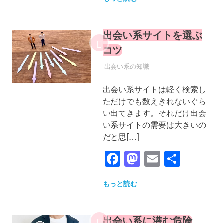
出会い系サイトを選ぶ
コツ
2022年12月25日
YYYPRO
出会い系の知識
出会い系サイトは軽く検索し
ただけでも数えきれないぐら
い出てきます。それだけ出会
い系サイトの需要は大きいの
だと思[…]
Facebook
Mastodon
Email
共
有
もっと読む
出会い系に潜む危険