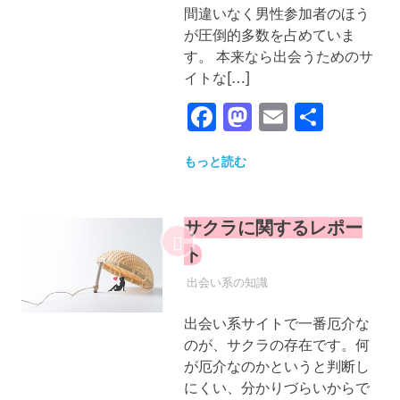
間違いなく男性参加者のほう
が圧倒的多数を占めていま
す。 本来なら出会うためのサ
イトな[…]
Facebook
Mastodon
Email
共
有
もっと読む
サクラに関するレポー
ト
2022年12月25日
YYYPRO
出会い系の知識
出会い系サイトで一番厄介な
のが、サクラの存在です。何
が厄介なのかというと判断し
にくい、分かりづらいからで