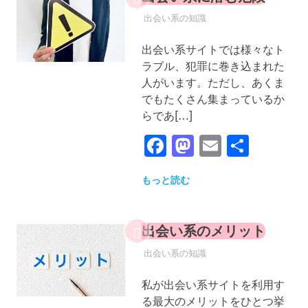
2022年12月25日
YYYPRO
出会い系の知識
出会い系サイトでは様々なト
ラブル、犯罪に巻き込まれた
人がいます。ただし、あくま
でもたくさん集まっているか
らであ[…]
Facebook
Mastodon
Email
共
有
もっと読む
出会い系のメリット
2022年12月25日
YYYPRO
出会い系の知識
私が出会い系サイトを利用す
る最大のメリットをひとつ挙