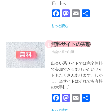
す。 […]
Facebook
Mastodon
Email
共
有
もっと読む
無料サイトの実態
2022年12月25日
YYYPRO
出会い系の知識
出会い系サイトでは完全無料
で参加できるありがたいサイ
トもたくさんあります。しか
し、当サイトはそれでも有料
の大手[…]
Facebook
Mastodon
Email
共
有
もっと読む