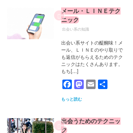
メール・ＬＩＮＥテク
ニック
2022年12月25日
YYYPRO
出会い系の知識
出会い系サイトの醍醐味！メ
ール、ＬＩＮＥのやり取りで
も返信がもらえるためのテク
ニックはたくさんあります。
もち[…]
Facebook
Mastodon
Email
共
有
もっと読む
出会うためのテクニッ
ク