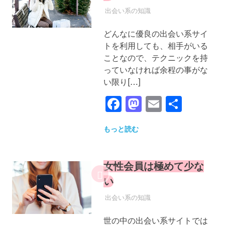
2022年12月25日
YYYPRO
出会い系の知識
どんなに優良の出会い系サイ
トを利用しても、相手がいる
ことなので、テクニックを持
っていなければ余程の事がな
い限り[…]
Facebook
Mastodon
Email
共
有
もっと読む
女性会員は極めて少な
い
2022年12月25日
YYYPRO
出会い系の知識
世の中の出会い系サイトでは