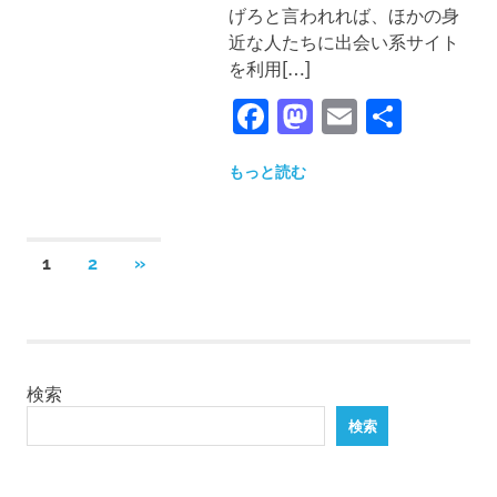
げろと言われれば、ほかの身
近な人たちに出会い系サイト
を利用[…]
Facebook
Mastodon
Email
共
有
もっと読む
投
次
1
2
»
稿
の
の
記
事
ペ
ー
検索
ジ
検索
送
り