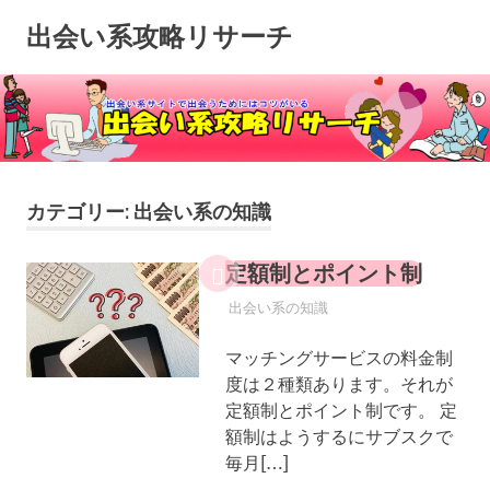
コ
出会い系攻略リサーチ
ン
テ
ン
ツ
へ
ス
キ
カテゴリー:
出会い系の知識
ッ
プ
定額制とポイント制
2024年6月26日
YYYPRO
出会い系の知識
マッチングサービスの料金制
度は２種類あります。それが
定額制とポイント制です。 定
額制はようするにサブスクで
毎月[…]