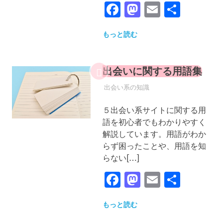
Facebook
Mastodon
Email
共
有
もっと読む
出会いに関する用語集
2022年12月25日
YYYPRO
出会い系の知識
５出会い系サイトに関する用
語を初心者でもわかりやすく
解説しています。用語がわか
らず困ったことや、用語を知
らない[…]
Facebook
Mastodon
Email
共
有
もっと読む